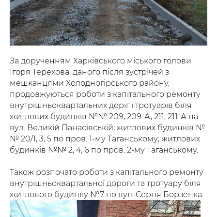
За дорученням Харківського міського голови
Ігоря Терехова, даного після зустрічей з
мешканцями Холодногірського району,
продовжуються роботи з капітального ремонту
внутрішньоквартальних доріг і тротуарів біля
житлових будинків №№ 209, 209-А, 211, 211-А на
вул. Великій Панасівській; житлових будинків №
№ 20/1, 3, 5 по пров. 1-му Таганському; житлових
будинків №№ 2, 4, 6 по пров. 2-му Таганському.
Також розпочато роботи з капітального ремонту
внутрішньоквартальної дороги та тротуару біля
житлового будинку №7 по вул. Сергія Борзенка.