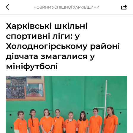
НОВИНИ УСПІШНОЇ ХАРКІВЩИНИ
Харківські шкільні
спортивні ліги: у
Холодногірському районі
дівчата змагалися у
мініфутболі