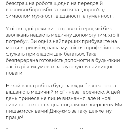
безстрашна робота щодня на передовій
важливої боротьби за життя та здоров'я є
символом мужності, відданості та гуманності.
У ці складні роки ви - справжні герої, які без
зволікань надають медичну допомогу тим, хто її
потребує. Ви одні з найперших прибуваєте на
місця «прильтів», ваша мужність і професійність
служать прикладом для багатьох. Така
безперервна готовність допомогти в будь-який
час і в різних умовах заслуговують найвищої
поваги.
Нехай ваша робота буде завжди безпечною, а
відданість медичній місії - незаперечною. А цей
день принесе не лише визнання, але й нові
сили та натхнення для подальших звершень. Ми
пишаємося вами! Дякуємо за таку шляхетну
працю!