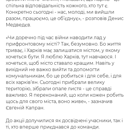
спільна відповідальність кожного, хто тут є.
Конкретно сьогодні - нас, молоді, ми вийшли
разом, працюємо, це об’єднує», - розповів Денис
Медведєв.
«Чи доречно під час війни наводити лад у
прифронтовому місті? Так, безумовно. Бо життя
триває, і Харків має залишатися містом, у якому
хочеться бути. Я люблю Харків, тут навчаюся. І
хочеться, щоб місто ставало кращим. Навіть у
вихідний не важко вийти та допомогти
комунальникам, бо це робиться і для себе, і для
всіх харків’ян. Сьогодні прибрали велику
територію, зібрали опале листя - це справді
важливо. Я переконаний, що коли кожен робить
щось для свого міста, воно живе», - зазначив
Євгеній Капран.
До акції долучилися як досвідчені учасники, так і
ті, хто вперше приєднався до команди.