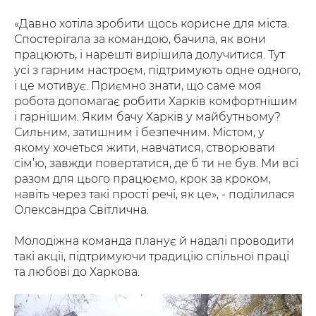
«Давно хотіла зробити щось корисне для міста.
Спостерігала за командою, бачила, як вони
працюють, і нарешті вирішила долучитися. Тут
усі з гарним настроєм, підтримують одне одного,
і це мотивує. Приємно знати, що саме моя
робота допомагає робити Харків комфортнішим
і гарнішим. Яким бачу Харків у майбутньому?
Сильним, затишним і безпечним. Містом, у
якому хочеться жити, навчатися, створювати
сім’ю, завжди повертатися, де б ти не був. Ми всі
разом для цього працюємо, крок за кроком,
навіть через такі прості речі, як це», - поділилася
Олександра Світлична.
Молодіжна команда планує й надалі проводити
такі акції, підтримуючи традицію спільної праці
та любові до Харкова.