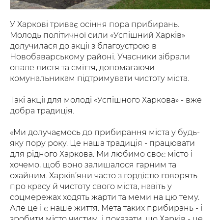
У Харкові триває осіння пора прибирань.
Молодь політичної сили «Успішний Харків»
долучилася до акції з благоустрою в
Новобаварському районі. Учасники зібрали
опале листя та сміття, допомагаючи
комунальникам підтримувати чистоту міста.
Такі акції для молоді «Успішного Харкова» - вже
добра традиція.
«Ми долучаємось до прибирання міста у будь-
яку пору року. Це наша традиція - працювати
для рідного Харкова. Ми любимо своє місто і
хочемо, щоб воно залишалося гарним та
охайним. Харків’яни часто з гордістю говорять
про красу й чистоту свого міста, навіть у
соцмережах ходять жарти та меми на цю тему.
Але це і є наше життя. Мета таких прибирань - і
зробити місто чистим, і показати, що Харків - це