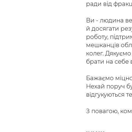
ради від фракц
Ви - людина ве
й досягати рез
роботу, підтри
мешканців обла
колег. Дякуємо 
брати на себе 
Бажаємо міцного
Нехай поруч бу
відгукуються т
З повагою, ко