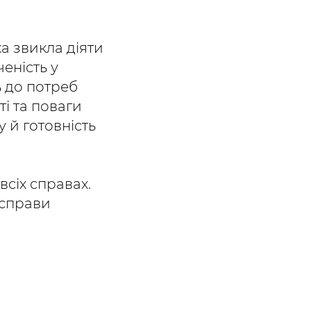
ка звикла діяти
еність у
ь до потреб
і та поваги
у й готовність
всіх справах.
 справи