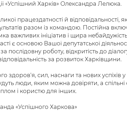
ії «Успішний Харків» Олександра Лелюка.
ликої працездатності й відповідальності, я
ультатів разом із командою. Постійна включ
мка важливих ініціатив і щира небайдужіст
сті є основою Вашої депутатської діяльност
за послідовну роботу, відкритість до діалог
відповідальність за розвиток Харківщини.
 здоров’я, сил, наснаги та нових успіхів у 
дуть люди, яким можна довіряти, а спільні
еплом і користю для інших.
манда «Успішного Харкова»