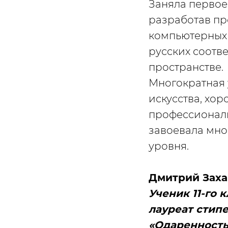
Заняла первое
разработав пр
компьютерных 
русских соотв
пространстве.
Многократная 
искусства, хор
профессионал
завоевала мно
уровня.
Дмитрий Заха
Ученик 11-го 
лауреат стип
«Одаренность