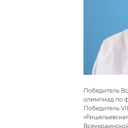
Победитель Вс
олимпиад по ф
Победитель V
«Ришельевская 
Всеукраинской