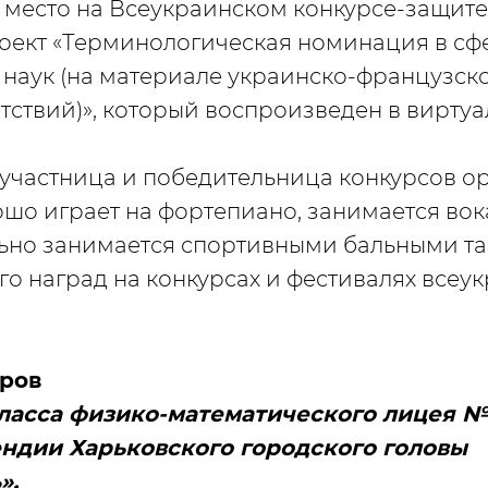
 место на Всеукраинском конкурсе-защит
оект «Терминологическая номинация в сф
наук (на материале украинско-французск
етствий)», который воспроизведен в вирту
участница и победительница конкурсов о
ошо играет на фортепиано, занимается вок
ьно занимается спортивными бальными та
го наград на конкурсах и фестивалях всеу
ров
класса физико-математического лицея №
ендии Харьковского городского головы
».