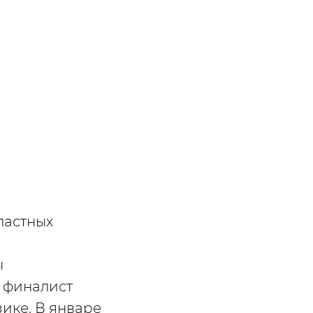
ластных
ы
и финалист
ике. В январе