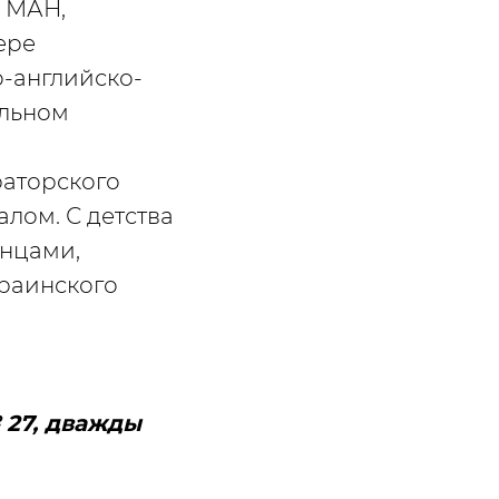
е МАН,
ере
о-английско-
альном
раторского
алом. С детства
нцами,
краинского
 27, дважды