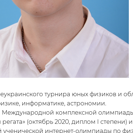
еукраинского турнира юных физиков и об
изике, информатике, астрономии.
II Международной комплексной олимпиад
регата» (октябрь 2020, диплом I степени) 
 ученической интернет-олимпиады по физ