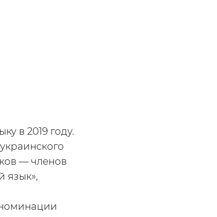
у в 2019 году.
еукраинского
ков — членов
 язык»,
в номинации