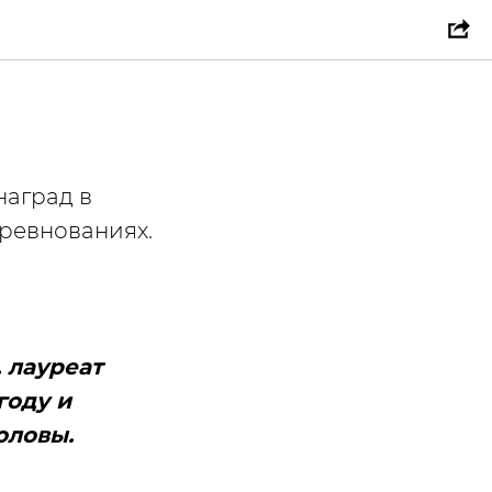
наград в
оревнованиях.
 лауреат
году и
оловы.