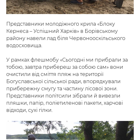
Представники молодіжного крила «Блоку
Кернеса – Успішний Харків» в Борівському
району навели лад біля Червонооскільського
водосховища.
У рамках флешмобу «Сьогодні ми прибрали за
тобою, завтра прибереш за собою сам» вони
очистили від сміття пляж на території
Богуславської сільської ради, впорядкували
прибережну смугу та частину лісової зони.
Представники політсили зібрали й вивезли
пляшки, папір, поліетиленові пакети, харчові
відходи, сухі гілки.