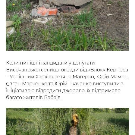
Коли нинішні кандидати у депутати
Височанської селищної ради від «Блоку Кернеса
– Успішний Харків» Тетяна Магерко, Юрій Мамон,
Євген Марченко та Юрій Ткаченко виступили з
ініціативою відродити джерело, їх підтримало
багато жителів Бабаїв.