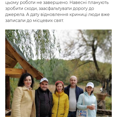
цьому роботи не завершено. Навесні планують
зробити сходи, заасфальтувати дорогу до
джерела. А дату відновлення криниці люди вже
записали до місцевих свят.