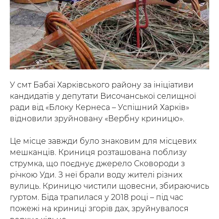
У смт Бабаї Харківського району за ініціативи
кандидатів у депутати Височанської селищної
ради від «Блоку Кернеса – Успішний Харків»
відновили зруйновану «Вербну криницю».
Це місце завжди було знаковим для місцевих
мешканців. Криниця розташована поблизу
струмка, що поєднує джерело Сковороди з
річкою Уди. З неї брали воду жителі різних
вулиць. Криницю чистили щовесни, збираючись
гуртом. Біда трапилася у 2018 році – під час
пожежі на криниці згорів дах, зруйнувалося