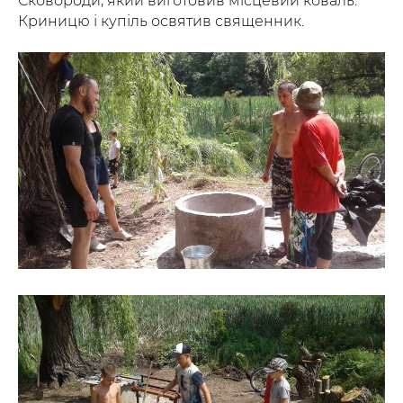
Сковороди, який виготовив місцевий коваль.
Криницю і купіль освятив священник.