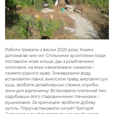
Роботи тривали з весни 2020 року. Кожен
допомагав чим міг. Спільними зусиллями люди
поставили нове кільце, дах з різьбленими
колонами, на яких намалювали символи і
сюжети рідного краю. Знезаразили воду,
встановили лавки, викосили траву, вирізали сухі
кущі, зробили дизайнерські стежки, клумби,
зони для відпочинку. Встановили плетений тин,
оздобивши його старовинними глечиками і
рушниками. За криницею зробили дубову
купіль. Поруч встановили силует Григорія