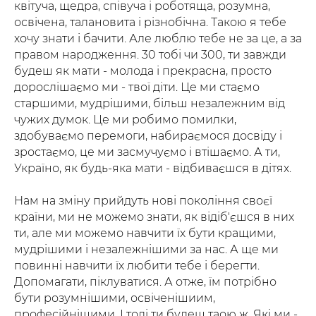
квітуча, щедра, співуча і роботяща, розумна,
освічена, талановита і різнобічна. Такою я тебе
хочу знати і бачити. Але люблю тебе не за це, а за
правом народження. 30 тобі чи 300, ти завжди
будеш як мати - молода і прекрасна, просто
дорослішаємо ми - твої діти. Це ми стаємо
старшими, мудрішими, більш незалежним від
чужих думок. Це ми робимо помилки,
здобуваємо перемоги, набираємося досвіду і
зростаємо, це ми засмучуємо і втішаємо. А ти,
Україно, як будь-яка мати - відбиваєшся в дітях.
Нам на зміну прийдуть нові покоління своєї
країни, ми не можемо знати, як відіб'єшся в них
ти, але ми можемо навчити їх бути кращими,
мудрішими і незалежнішими за нас. А ще ми
повинні навчити їх любити тебе і берегти.
Допомагати, піклуватися. А отже, їм потрібно
бути розумнішими, освіченішиим,
професійнішими. І тоді ти будеш таою ж. Які ми -