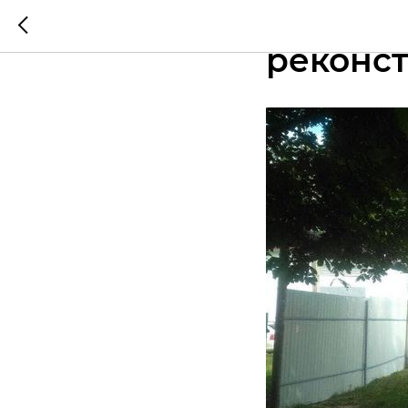
В Основ
реконст