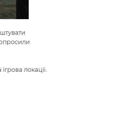
аштувати
 попросили
ігрова локації.