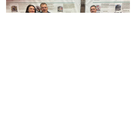
Довідково. День підприємця відзначається в
Україні щорічно в першу неділю вересня.
Запровадження цього свята на державному
рівні є визнанням тієї ролі, яку відіграють у
розвитку вітчизняної економіки
підприємництво і приватна ініціатива.
03.09.2025