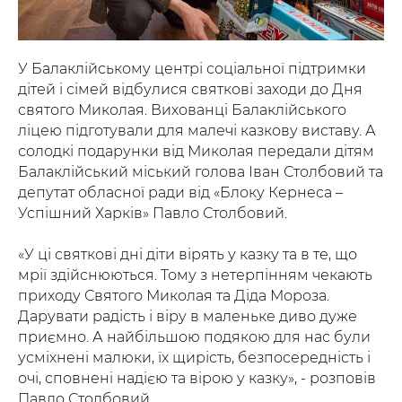
У Балаклійському центрі соціальної підтримки
дітей і сімей відбулися святкові заходи до Дня
святого Миколая. Вихованці Балаклійського
ліцею підготували для малечі казкову виставу. А
солодкі подарунки від Миколая передали дітям
Балаклійський міський голова Іван Столбовий та
депутат обласної ради від «Блоку Кернеса –
Успішний Харків» Павло Столбовий.
«У ці святкові дні діти вірять у казку та в те, що
мрії здійснюються. Тому з нетерпінням чекають
приходу Святого Миколая та Діда Мороза.
Дарувати радість і віру в маленьке диво дуже
приємно. А найбільшою подякою для нас були
усміхнені малюки, їх щирість, безпосередність і
очі, сповнені надією та вірою у казку», - розповів
Павло Столбовий.