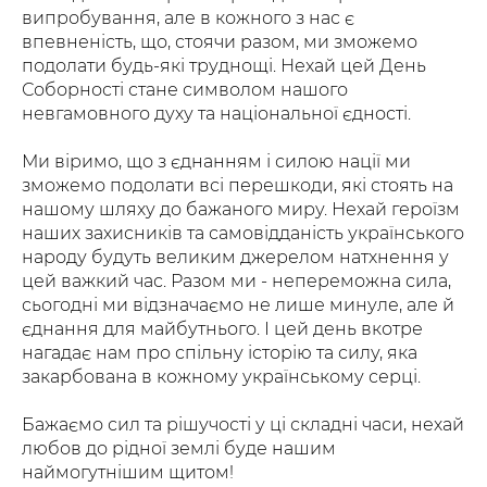
випробування, але в кожного з нас є
впевненість, що, стоячи разом, ми зможемо
подолати будь-які труднощі. Нехай цей День
Соборності стане символом нашого
невгамовного духу та національної єдності.
Ми віримо, що з єднанням і силою нації ми
зможемо подолати всі перешкоди, які стоять на
нашому шляху до бажаного миру. Нехай героїзм
наших захисників та самовідданість українського
народу будуть великим джерелом натхнення у
цей важкий час. Разом ми - непереможна сила,
сьогодні ми відзначаємо не лише минуле, але й
єднання для майбутнього. І цей день вкотре
нагадає нам про спільну історію та силу, яка
закарбована в кожному українському серці.
Бажаємо сил та рішучості у ці складні часи, нехай
любов до рідної землі буде нашим
наймогутнішим щитом!