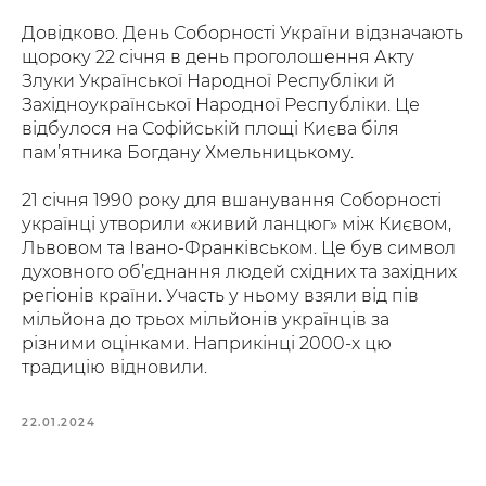
Довідково. День Соборності України відзначають
щороку 22 січня в день проголошення Акту
Злуки Української Народної Республіки й
Західноукраїнської Народної Республіки. Це
відбулося на Софійській площі Києва біля
пам’ятника Богдану Хмельницькому.
21 січня 1990 року для вшанування Соборності
українці утворили «живий ланцюг» між Києвом,
Львовом та Івано-Франківськом. Це був символ
духовного об’єднання людей східних та західних
регіонів країни. Участь у ньому взяли від пів
мільйона до трьох мільйонів українців за
різними оцінками. Наприкінці 2000-х цю
традицію відновили.
22.01.2024