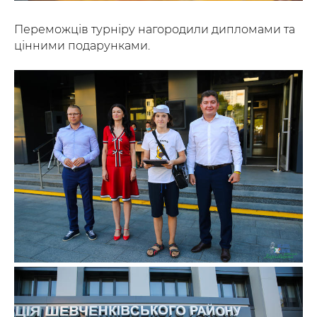
Переможців турніру нагородили дипломами та
цінними подарунками.