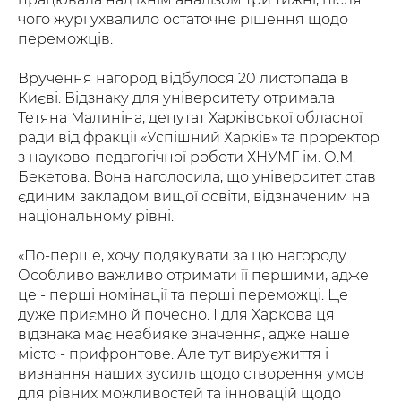
чого журі ухвалило остаточне рішення щодо
переможців.
Вручення нагород відбулося 20 листопада в
Києві. Відзнаку для університету отримала
Тетяна Малиніна, депутат Харківської обласної
ради від фракції «Успішний Харків» та проректор
з науково-педагогічної роботи ХНУМГ ім. О.М.
Бекетова. Вона наголосила, що університет став
єдиним закладом вищої освіти, відзначеним на
національному рівні.
«По-перше, хочу подякувати за цю нагороду.
Особливо важливо отримати її першими, адже
це - перші номінації та перші переможці. Це
дуже приємно й почесно. І для Харкова ця
відзнака має неабияке значення, адже наше
місто - прифронтове. Але тут вируєжиття і
визнання наших зусиль щодо створення умов
для рівних можливостей та інновацій щодо