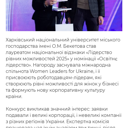
Харківський національний університет міського
господарства імені О.М. Бекетова став
лауреатом національної відзнаки «Лідерство
рівних можливостей 2025» у номінації «Освітнє
лідерство». Нагороду заснувала міжнародна
спільнота Women Leaders for Ukraine, і її
присвоюють роботодавцям-лідерам, які
створюють рівні можливості для жінок у бізнесі
та формують нову корпоративну культуру
країни.
Конкурс викликав значний інтерес: заявки
подавали і великі корпорації, і невеликі компанії
з різних регіонів України. Експертна комісія
працювала над їхнім аналізом три тижні, після