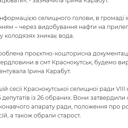
цювати», - зазначила Ірина Карабут.
 інформацією селищного голови, в громаді 
ням – через видобування нафти на прилегл
 у колодязях зникає вода.
зроблена проєктно-кошторисна документац
вердловини в смт Краснокутськ, будемо ви
центувала Ірина Карабут.
ій сесії Краснокутської селищної ради VIII
5 депутатів із 26 обраних. Вони затвердили 
иконавчого апарату ради, положення про р
сій, а також обрали старост.