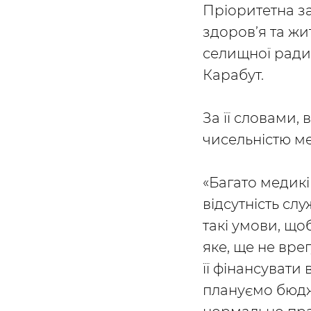
Пріоритетна з
здоров’я та жи
селищної ради
Карабут.
За її словами,
чисельністю м
«Багато медикі
відсутність сл
такі умови, що
яке, ще не вре
її фінансувати
плануємо бюдж