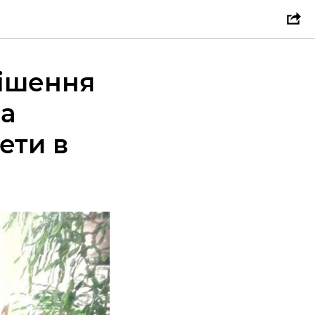
рішення
на
ети в