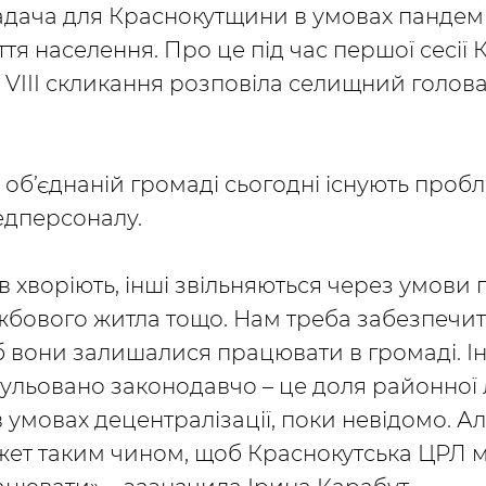
адача для Краснокутщини в умовах пандемі
ття населення. Про це під час першої сесії 
 VIII скликання розповіла селищний голова
 в об’єднаній громаді сьогодні існують проб
едперсоналу.
в хворіють, інші звільняються через умови 
ужбового житла тощо. Нам треба забезпечит
б вони залишалися працювати в громаді. І
гульовано законодавчо – це доля районної л
 в умовах децентралізації, поки невідомо. А
ет таким чином, щоб Краснокутська ЦРЛ 