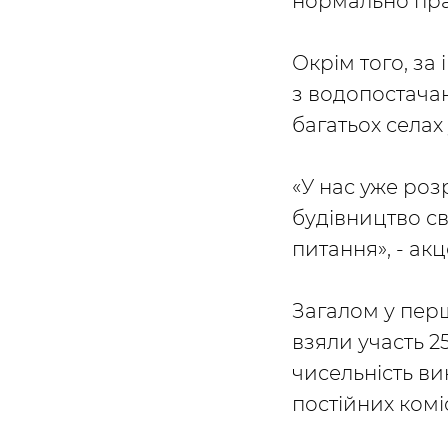
нормально пра
Окрім того, за
з водопостачан
багатьох селах
«У нас уже ро
будівництво с
питання», - ак
Загалом у перш
взяли участь 2
чисельність в
постійних комі