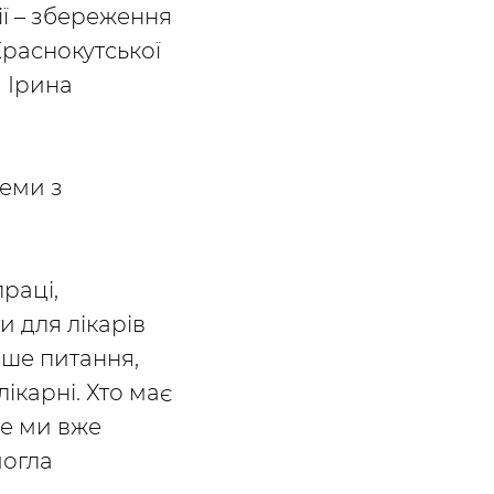
ї – збереження
Краснокутської
 Ірина
леми з
праці,
и для лікарів
нше питання,
ікарні. Хто має
ле ми вже
могла