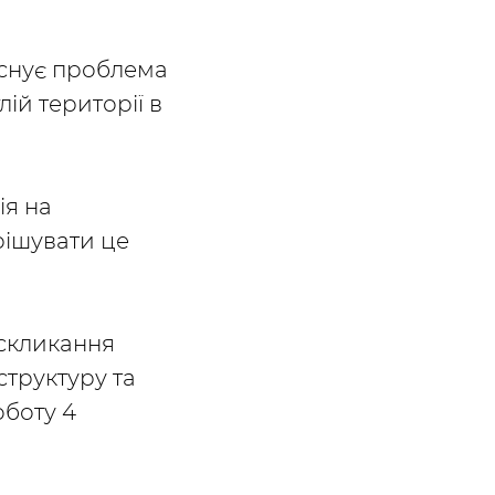
існує проблема
ій території в
ія на
рішувати це
 скликання
структуру та
оботу 4