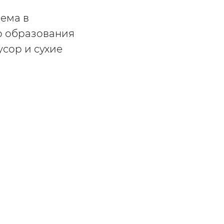
ема в
го образования
усор и сухие