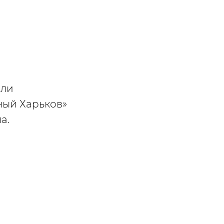
али
ный Харьков»
а.