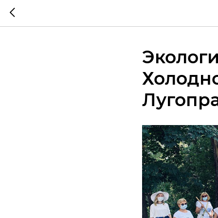
Экологи
Холодн
Лугопр