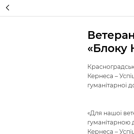
Ветеран
«Блоку 
Красноградськ
Кернеса – Успі
гуманітарної д
«Для нашої вет
гуманітарною д
Кернеса – Успі