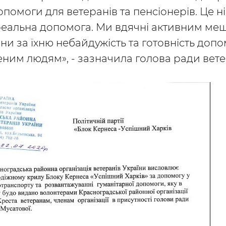
опомоги для ветеранів та пенсіонерів. Це н
– реальна допомога. Ми вдячні активним м
 за їхню небайдужість та готовність допо
ним людям», - зазначила голова ради вете