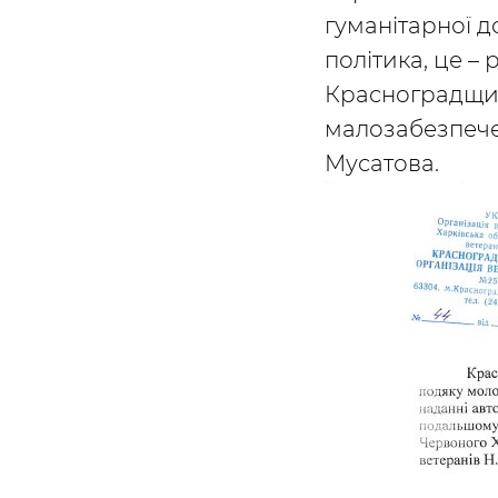
гуманітарної д
політика, це 
Красноградщини
малозабезпече
Мусатова.