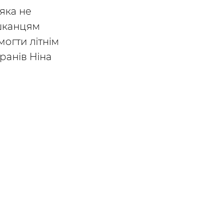
іяка не
ешканцям
могти літнім
ранів Ніна