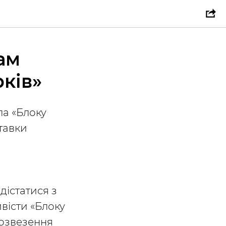
ам
ків»
ла «Блоку
ставки
дістатися з
вісти «Блоку
розвезення