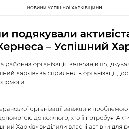
НОВИНИ УСПІШНОЇ ХАРКІВЩИНИ
и подякували активіст
Кернеса – Успішний Хар
а районна організація ветеранів подякува
шний Харків» за сприяння в організації до
опомоги.
еранської організації завжди є проблемою 
опомогою до кожного, хто її потребує. Акти
шний Харків» виділили власні автівки для 