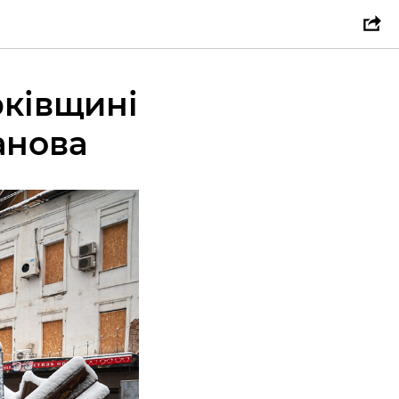
рківщині
анова