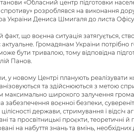
станови «Обласний центр підготовки насел
 спротиву» розроблявся на виконання дор
тра України Дениса Шмигаля до листа Офіс
ой факт, що воєнна ситуація затягується, ст
 актуальне. Громадянам України потрібно 
 може бути тривалою, тому відповідна підго
алій Панов.
и, у новому Центрі планують реалізувати 
рганізовуються та здійснюються з метою сп
м максимально широкого залучення громад
 забезпечення воєнної безпеки, сувереніте
цілісності держави, стримування і відсіч аг
вні та просвітницькі проєкти, теоретичні й 
вані на набуття знань та вмінь, необхідних 