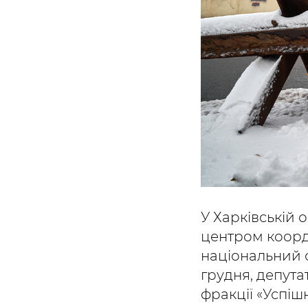
У Харківській 
центром коорди
національний с
грудня, депута
фракції «Успіш