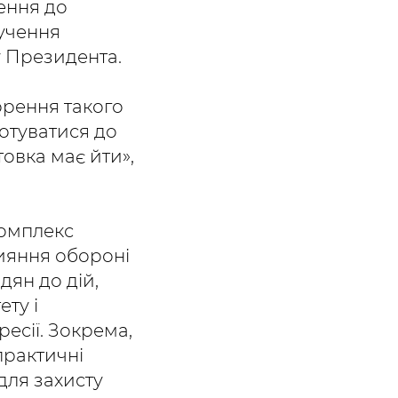
ення до
учення
у Президента.
ворення такого
готуватися до
товка має йти»,
комплекс
рияння обороні
ян до дій,
ту і
ресії. Зокрема,
практичні
для захисту