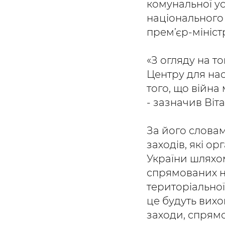
комунальної у
національного
прем’єр-мініс
«З огляду на т
Центру для нас
того, що війна
- зазначив Віт
За його словам
заходів, які о
України шляхо
спрямованих на
територіальної 
це будуть вихо
заходи, спрямо