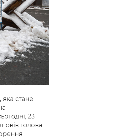
, яка стане
на
ьогодні, 23
озповів голова
ворення