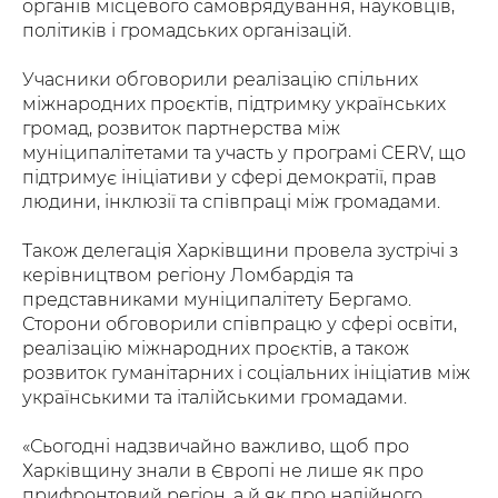
органів місцевого самоврядування, науковців,
політиків і громадських організацій.
Учасники обговорили реалізацію спільних
міжнародних проєктів, підтримку українських
громад, розвиток партнерства між
муніципалітетами та участь у програмі CERV, що
підтримує ініціативи у сфері демократії, прав
людини, інклюзії та співпраці між громадами.
Також делегація Харківщини провела зустрічі з
керівництвом регіону Ломбардія та
представниками муніципалітету Бергамо.
Сторони обговорили співпрацю у сфері освіти,
реалізацію міжнародних проєктів, а також
розвиток гуманітарних і соціальних ініціатив між
українськими та італійськими громадами.
«Сьогодні надзвичайно важливо, щоб про
Харківщину знали в Європі не лише як про
прифронтовий регіон, а й як про надійного