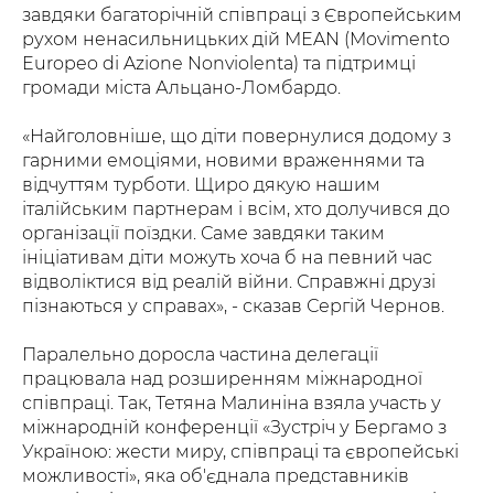
завдяки багаторічній співпраці з Європейським
рухом ненасильницьких дій MEAN (Movimento
Europeo di Azione Nonviolenta) та підтримці
громади міста Альцано-Ломбардо.
«Найголовніше, що діти повернулися додому з
гарними емоціями, новими враженнями та
відчуттям турботи. Щиро дякую нашим
італійським партнерам і всім, хто долучився до
організації поїздки. Саме завдяки таким
ініціативам діти можуть хоча б на певний час
відволіктися від реалій війни. Справжні друзі
пізнаються у справах», - сказав Сергій Чернов.
Паралельно доросла частина делегації
працювала над розширенням міжнародної
співпраці. Так, Тетяна Малиніна взяла участь у
міжнародній конференції «Зустріч у Бергамо з
Україною: жести миру, співпраці та європейські
можливості», яка об'єднала представників