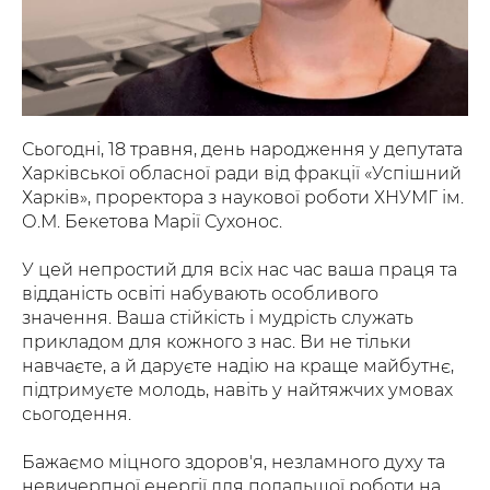
Сьогодні, 18 травня, день народження у депутата
Харківської обласної ради від фракції «Успішний
Харків», проректора з наукової роботи ХНУМГ ім.
О.М. Бекетова Марії Сухонос.
У цей непростий для всіх нас час ваша праця та
відданість освіті набувають особливого
значення. Ваша стійкість і мудрість служать
прикладом для кожного з нас. Ви не тільки
навчаєте, а й даруєте надію на краще майбутнє,
підтримуєте молодь, навіть у найтяжчих умовах
сьогодення.
Бажаємо міцного здоров'я, незламного духу та
невичерпної енергії для подальшої роботи на