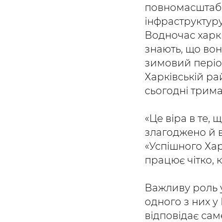
повномасштабн
інфраструктуру,
Водночас харкі
знають, що вон
зимовий період
Харківській ра
сьогодні тримає
«Це віра в те,
злагоджено й в
«Успішного Хар
працює чітко, к
Важливу роль у
одного з них у
відповідає са