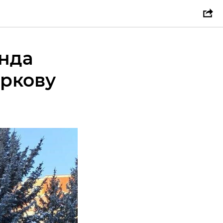
анда
аркову