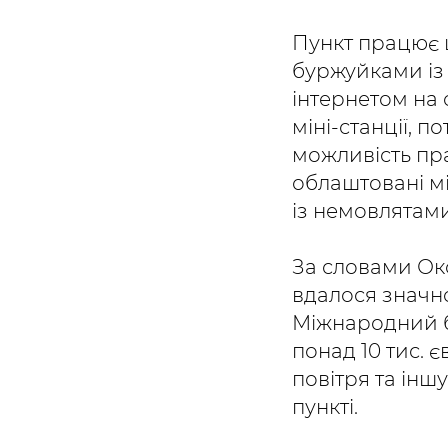
Пункт працює 
буржуйками із 
інтернетом на 
міні-станції, п
можливість пра
облаштовані мі
із немовлятами
За словами Ок
вдалося значн
Міжнародний б
понад 10 тис. є
повітря та іншу
пункті.