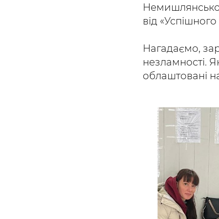
Немишлянського
від «Успішног
Нагадаємо, зар
незламності. Я
облаштовані на