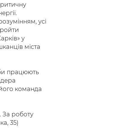
критичну
ергії.
розумінням, усі
пройти
арків» у
шканців міста
жби працюють
ідера
 його команда
. За роботу
а, 35)