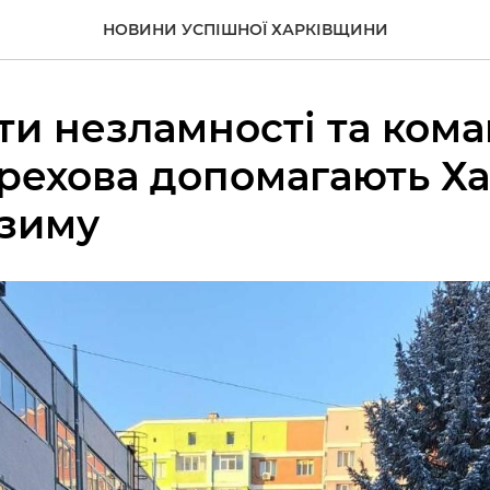
НОВИНИ УСПІШНОЇ ХАРКІВЩИНИ
ти незламності та ком
ерехова допомагають Х
 зиму