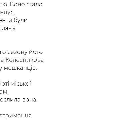
тю. Воно стало
ндус,
енти були
ua» у
го сезону його
ана Колесникова
ру мешканців.
оті міської
ам,
реслила вона.
 дотримання