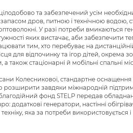
цілодобово та забезпечений усім необхідн
запасом дров, питною і технічною водою, 
оптоволокні. У разі потреби вмикаються ге
отужності яких вистачає, аби забезпечити теп
цювати тим, хто перебуває на дистанційній
сця для відпочинку та ігор дітей, окрема з
, а також стаціонарні й мобільні спальні мі
сани Колесникової, стандартне оснащення 
о розширити завдяки міжнародній підтрим
лагодійний фонд STELP передав обладнан
вро: додаткові генератори, настінні обігріва
 техніку, яка за потреби використовується і