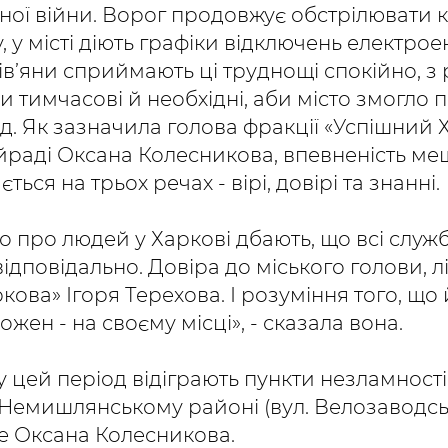
ої війни. Ворог продовжує обстрілювати 
 у місті діють графіки відключень електроен
в’яни сприймають ці труднощі спокійно, з 
и тимчасові й необхідні, аби місто змогло 
. Як зазначила голова фракції «Успішний Х
йраді Оксана Колесникова, впевненість ме
ться на трьох речах - вірі, довірі та знанні.
 що про людей у Харкові дбають, що всі слу
ідповідально. Довіра до міського голови, л
кова» Ігоря Терехова. І розуміння того, що
ожен - на своєму місці», - сказала вона.
 цей період відіграють пункти незламності
 Немишлянському районі (вул. Велозаводськ
ме Оксана Колесникова.