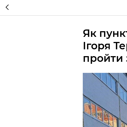
Як пунк
Ігоря Т
пройти