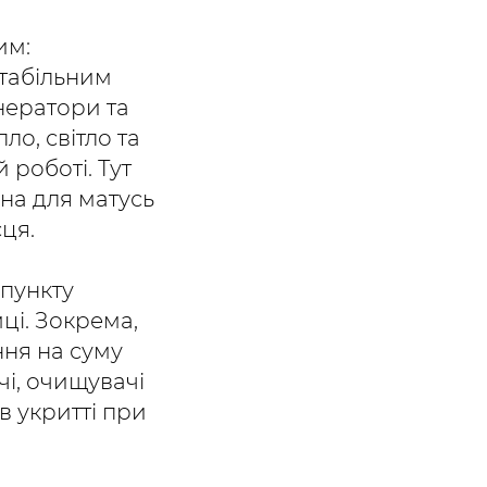
им:
стабільним
нератори та
ло, світло та
 роботі. Тут
она для матусь
сця.
пункту
ці. Зокрема,
ня на суму
чі, очищувачі
 в укритті при