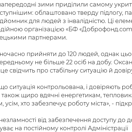
напередодні зими приділили самому укрит
ступнішим: облаштовано тверду підлогу, па
дйомник для людей з інвалідністю. Ці елем
одійною організацією «БФ «Доброфонд.com.
імецькими партнерами.
ночасно прийняти до 120 людей, однак цьо
середньому не більше 22 осіб на добу. Окс
це свідчить про стабільну ситуацію й дові
що ситуація контрольована, і довіряють роб
 також щиро вдячні енергетикам, тепловик
 усім, хто забезпечує роботу міста», - підк
 незламності від забезпечення доступу до
ває на постійному контролі Адміністрації