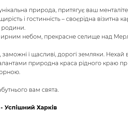
унікальна природа, притягує ваш менталітет
щирість і гостинність – своєрідна візитна к
 родини.
 мирним небом, прекрасне селище над Ме
, заможні і щасливі, дорогі земляки. Неха
талантами природна краса рідного краю п
орною.
абутнього вам свята.
- Успішний Харків