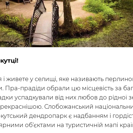
кутці!
 і живете у селищі, яке називають перлин
Пра-прадіди обрали цю місцевість за бага
ки успадкували від них любов до рідної з
 прекраснішою. Слобожанський національ
кутський дендропарк є надбанням і гордіст
ярними об’єктами на туристичній мапі краї