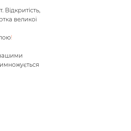
. Відкритість,
артка великої
рлою
!
й вашими
римножується