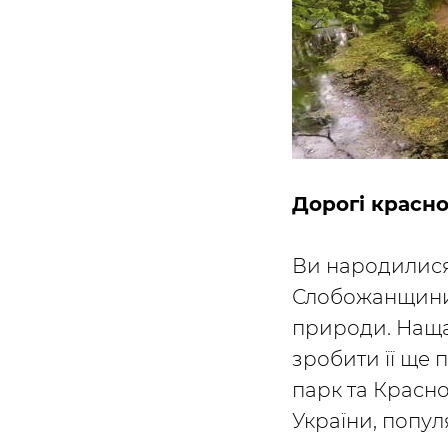
Дорогі красно
Ви народилися
Слобожанщини. 
природи. Нащад
зробити її ще
парк та Красно
України, попул