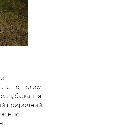
ою
тство і красу
емлі, бажання
ний природний
ю всієї
ни.