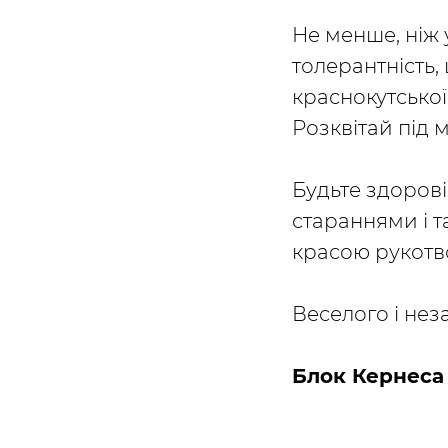
Не менше, ніж 
толерантність, 
краснокутської
Розквітай під
Будьте здорові
стараннями і 
красою рукотв
Веселого і нез
Блок Кернеса 