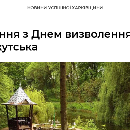
НОВИНИ УСПІШНОЇ ХАРКІВЩИНИ
ння з Днем визволенн
утська