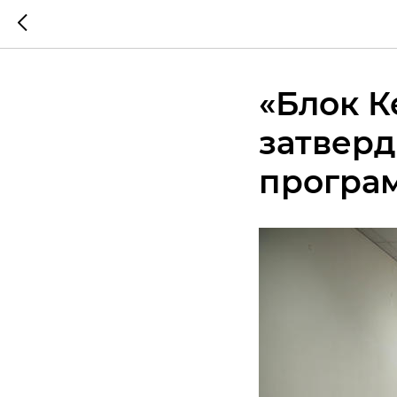
«Блок К
затверд
програ