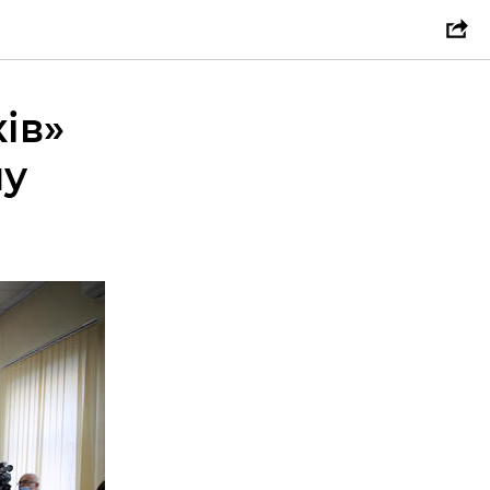
ів»
чу