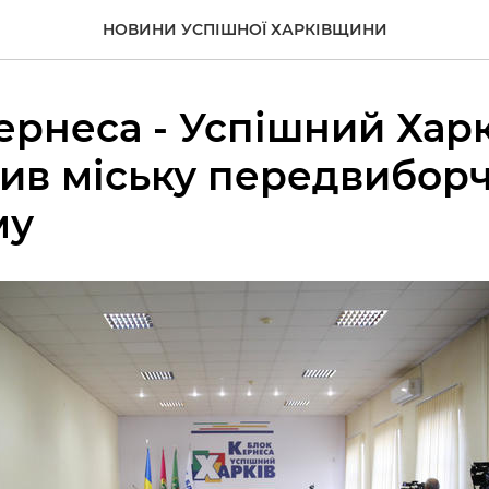
НОВИНИ УСПІШНОЇ ХАРКІВЩИНИ
ернеса - Успішний Харк
ив міську передвибор
му