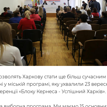
і дозволять Харкову стати ще більш сучасним
 у міській програмі, яку ухвалили 23 верес
еренції «Блоку Кернеса - Успішний Харків».
а виборча програма. Ми маємо 15 основних