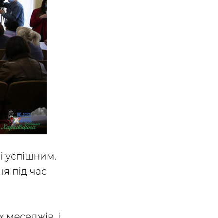
 і успішним.
ня під час
 меседжів, і