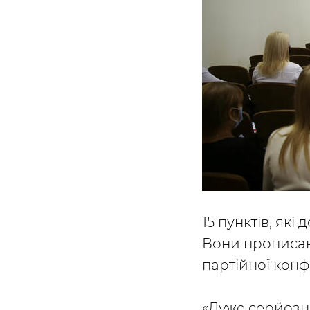
15 пунктів, як
Вони прописані
партійної конф
«Дуже серйозн