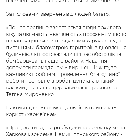
населенням», - зазначила Тетяна Мироненко.
За її словами, звернень від людей багато.
«До нас постійно звертаються люди похилого
віку та які мають інвалідність з проханням щодо
надання допомоги продуктами харчування, з
питаннями благоустрою території, відновлення
будинків, які постраждали під час обстрілів та
бомбардувань нашого району. Надання
допомоги громадянам у вирішенні життєво
важливих проблем, проведення благодійної
роботи - основне в роботі депутата в такий
важкий для нашої держави час», - розповіла
Тетяна Мироненко.
Її активна депутатська діяльність приносить
користь харків’янам.
«Працювати задля розбудови та розвитку міста
Харкова і, зокрема, Немишлянського району -