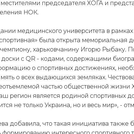
аместителями председателя ХОГА и предст
деления НОК.
дании медицинского университета в рамках
спортивная» была открыта мемориальная д
чемпиону, харьковчанину Игорю Рыбаку. 
доски с QR - кодами, содержащими биогр
формацию о спортивных достижениях, нео
амять о всех выдающихся земляках. Чествов
еотъемлемой частью общественной жизни 
аш регион является родиной спортивных д
тся не только Украина, но и весь мир», - от
ва добавила, что такая инициатива также 
ь формированию интересного спортивного 