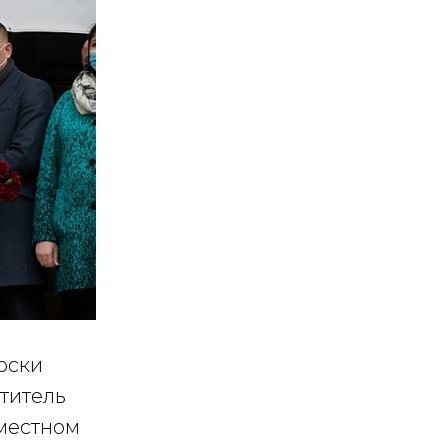
оски
титель
вместном