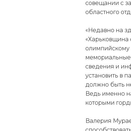
совещании с з
областного от
«Недавно на з
«Харьковщина 
олимпийскому 
мемориальные 
сведения и ин
установить в п
должно быть н
Ведь именно н
которыми горди
Валерия Мурае
способствоват