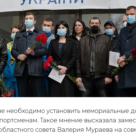
е необходимо установить мемориальные д
ортсменам. Такое мнение высказала замес
областного совета Валерия Мураева на со