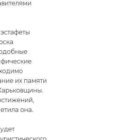
авителями
 эстафеты
оска
Подобные
афические
бходимо
ание их памяти
Харьковщины.
остижений,
метила она.
будет
туристического