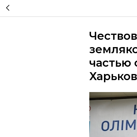
Чество
земляк
частью
Харько