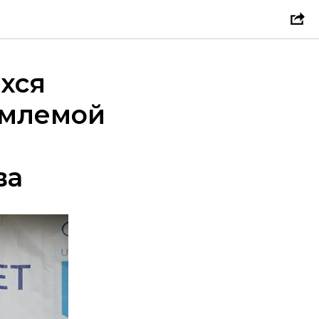
хся
емлемой
ва