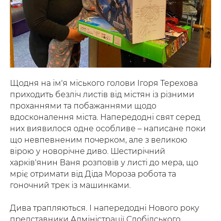
Щодня на ім'я міського голови Ігоря Терехова
приходить безліч листів від містян із різними
проханнями та побажаннями щодо
вдосконалення міста. Напередодні свят серед
них виявилося одне особливе – написане поки
що невпевненим почерком, але з великою
вірою у новорічне диво. Шестирічний
харків'янин Ваня розповів у листі до мера, що
мріє отримати від Діда Мороза робота та
гоночний трек із машинками.
Дива трапляються. І напередодні Нового року
представники Адміністрації Слобідського