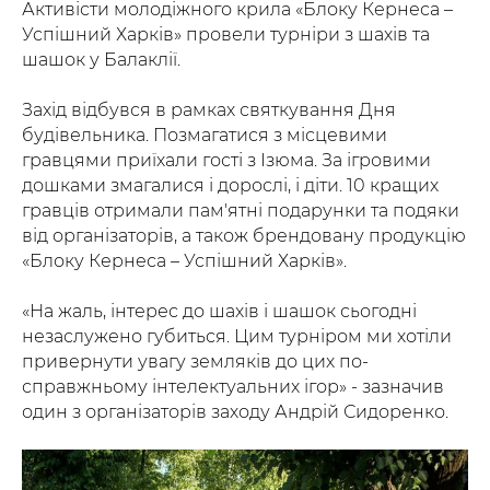
Активісти молодіжного крила «Блоку Кернеса –
Успішний Харків» провели турніри з шахів та
шашок у Балаклії.
Захід відбувся в рамках святкування Дня
будівельника. Позмагатися з місцевими
гравцями приїхали гості з Ізюма. За ігровими
дошками змагалися і дорослі, і діти. 10 кращих
гравців отримали пам'ятні подарунки та подяки
від організаторів, а також брендовану продукцію
«Блоку Кернеса – Успішний Харків».
«На жаль, інтерес до шахів і шашок сьогодні
незаслужено губиться. Цим турніром ми хотіли
привернути увагу земляків до цих по-
справжньому інтелектуальних ігор» - зазначив
один з організаторів заходу Андрій Сидоренко.