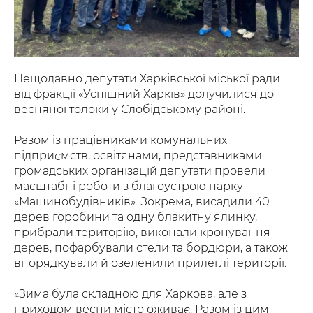
Нещодавно депутати Харківської міської ради
від фракції «Успішний Харків» долучилися до
весняної толоки у Слобідському районі.
Разом із працівниками комунальних
підприємств, освітянами, представниками
громадських організацій депутати провели
масштабні роботи з благоустрою парку
«Машинобудівників». Зокрема, висадили 40
дерев горобини та одну блакитну ялинку,
прибрали територію, виконали кронування
дерев, пофарбували стели та бордюри, а також
впорядкували й озеленили прилеглі території.
«Зима була складною для Харкова, але з
приходом весни місто оживає. Разом із цим