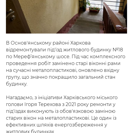
В Основ'янському районі Харкова
відремонтували під'їзд житлового будинку №18
по Мереф’янському шосе. Під час комплексного
проведення робіт замінено старі віконні рами
на сучасні металопластикові, оновлено вхідну
групу, що значно покращило загальний стан
будинку.
Нагадаємо, з ініціативи Харківського міського
голови Ігоря Терехова з 2021 року ремонти у
під'їздах виконують із обов'язковою заміною
старих вікон на металопластикові. Це один із
ефективних шляхів енергозбереження у
житлових будинках.