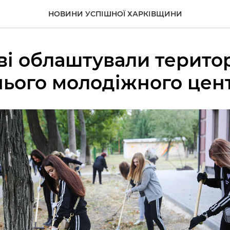
НОВИНИ УСПІШНОЇ ХАРКІВЩИНИ
ві облаштували територ
ього молодіжного цен