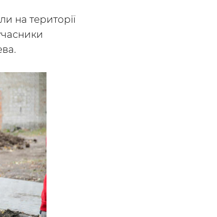
ли на території
учасники
ева.