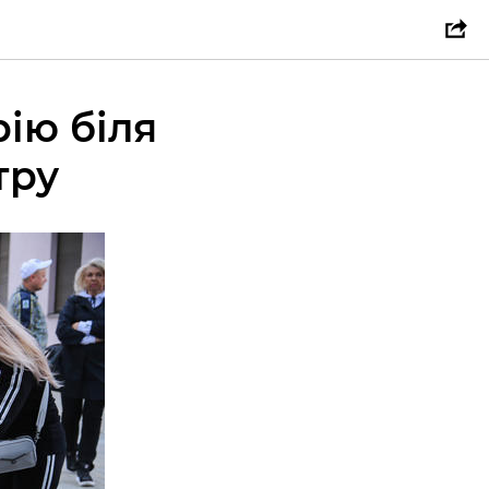
ію біля
тру