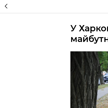
У Харко
майбутн