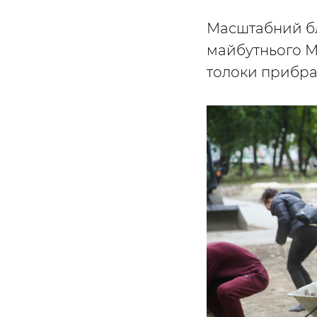
Масштабний бла
майбутнього М
толоки прибрал