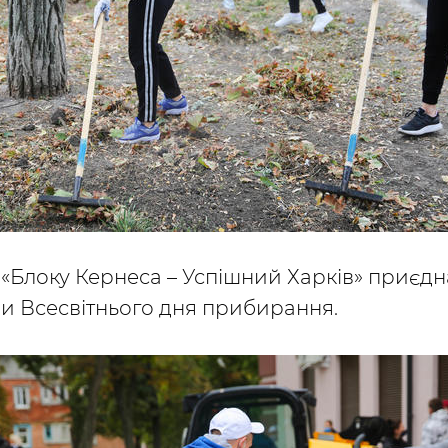
«Блоку Кернеса – Успішний Харків» приєдн
ди Всесвітнього дня прибирання.