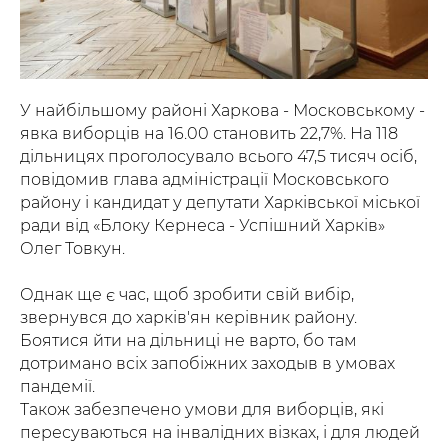
У найбільшому районі Харкова - Московському -
явка виборців на 16.00 становить 22,7%. На 118
дільницях проголосувало всього 47,5 тисяч осіб,
повідомив глава адміністрації Московського
району і кандидат у депутати Харківської міської
ради від «Блоку Кернеса - Успішний Харків»
Олег Товкун.
Однак ще є час, щоб зробити свій вибір,
звернувся до харків'ян керівник району.
Боятися йти на дільниці не варто, бо там
дотримано всіх запобіжних заходыв в умовах
пандемії.
Також забезпечено умови для виборців, які
пересуваються на інвалідних візках, і для людей