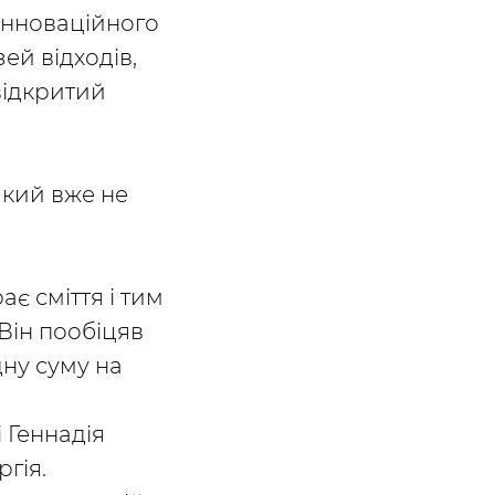
 інноваційного
ей відходів,
відкритий
який вже не
ає сміття і тим
Він пообіцяв
дну суму на
 Геннадія
гія.