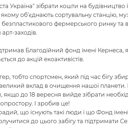
иста Україна" зібрати кошти на будівництво
 якому об'єднають сортувальну станцію, муз
 безпластикового фермерського ринку та 
арт-заходів.
дтримав Благодійний фонд імені Кернеса, 
ться до акцій екоактивістів.
ер, тобто спортсмен, який під час бігу збир
великий вклад в очищення нашої планети. 
м, якщо до 18 вересня вийде зібрати необхі
опростору. І зробив це!
адий, що існують такі люди і що Фонд імені
олучитися до цього забігу та підтримати Сер