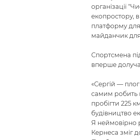
організації "Ч
екопростору, в
платформу для
майданчик для 
Спортсмена пі
вперше долучає
«Сергій — плогг
самим робить 
пробігти 225 к
будівництво ек
Я неймовірно р
Кернеса зміг д