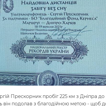
ргій Прескорник пробіг 225 км з Дніпра до
ь він подолав з благодійною метою - щоб 