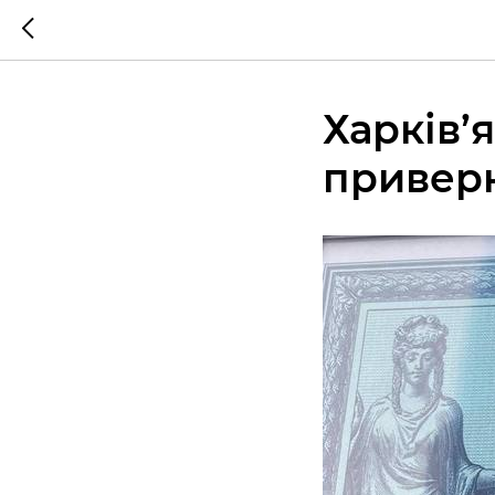
Харків’
приверн