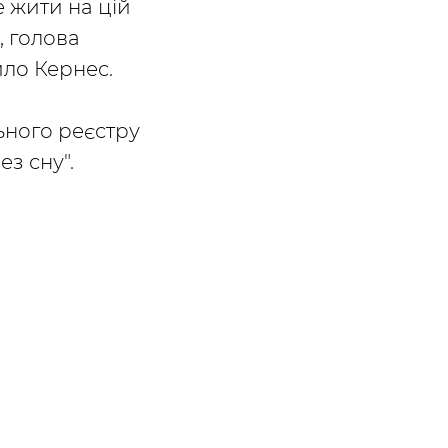
 жити на цій
, голова
ило Кернес.
ьного реєстру
ез сну".