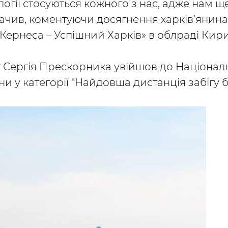
гії стосуються кожного з нас, адже нам ще
значив, коментуючи досягнення харків’янина
 Кернеса – Успішний Харків» в облраді Кир
іг Сергія Прескорника увійшов до Націонал
ни у категорії "Найдовша дистанція забігу б