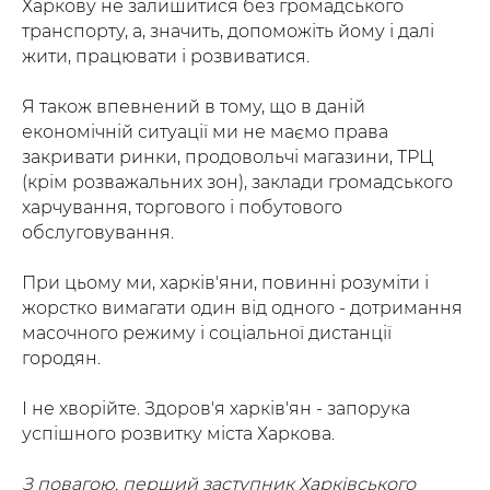
Харкову не залишитися без громадського
транспорту, а, значить, допоможіть йому і далі
жити, працювати і розвиватися.
Я також впевнений в тому, що в даній
економічній ситуації ми не маємо права
закривати ринки, продовольчі магазини, ТРЦ
(крім розважальних зон), заклади громадського
харчування, торгового і побутового
обслуговування.
При цьому ми, харків'яни, повинні розуміти і
жорстко вимагати один від одного - дотримання
масочного режиму і соціальної дистанції
городян.
І не хворійте. Здоров'я харків'ян - запорука
успішного розвитку міста Харкова.
З повагою, перший заступник Харківського