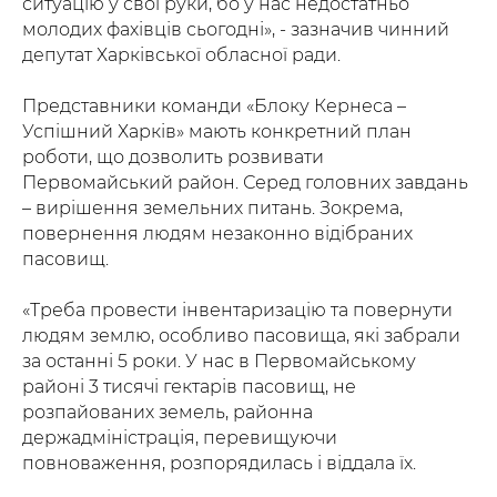
ситуацію у свої руки, бо у нас недостатньо
молодих фахівців сьогодні», - зазначив чинний
депутат Харківської обласної ради.
Представники команди «Блоку Кернеса –
Успішний Харків» мають конкретний план
роботи, що дозволить розвивати
Первомайський район. Серед головних завдань
– вирішення земельних питань. Зокрема,
повернення людям незаконно відібраних
пасовищ.
«Треба провести інвентаризацію та повернути
людям землю, особливо пасовища, які забрали
за останні 5 роки. У нас в Первомайському
районі 3 тисячі гектарів пасовищ, не
розпайованих земель, районна
держадміністрація, перевищуючи
повноваження, розпорядилась і віддала їх.