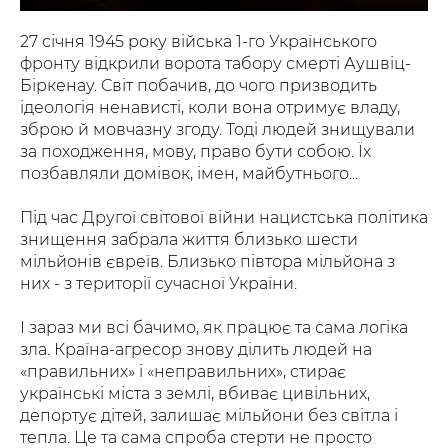
27 січня 1945 року війська 1-го Українського
фронту відкрили ворота табору смерті Аушвіц-
Біркенау. Світ побачив, до чого призводить
ідеологія ненависті, коли вона отримує владу,
зброю й мовчазну згоду. Тоді людей знищували
за походження, мову, право бути собою. Їх
позбавляли домівок, імен, майбутнього...
Під час Другої світової війни нацистська політика
знищення забрала життя близько шести
мільйонів євреїв. Близько півтора мільйона з
них - з території сучасної України.
І зараз ми всі бачимо, як працює та сама логіка
зла. Країна-агресор знову ділить людей на
«правильних» і «неправильних», стирає
українські міста з землі, вбиває цивільних,
депортує дітей, залишає мільйони без світла і
тепла. Це та сама спроба стерти не просто