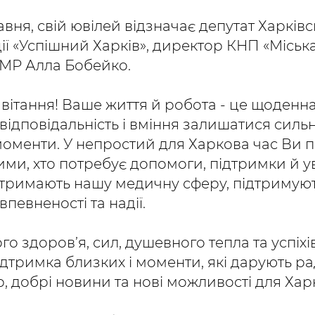
авня, свій ювілей відзначає депутат Харківс
ії «Успішний Харків», директор КНП «Міська
ХМР Алла Бобейко.
вітання! Ваше життя й робота - це щоденн
відповідальність і вміння залишатися силь
моменти. У непростий для Харкова час Ви 
тими, хто потребує допомоги, підтримки й ув
тримають нашу медичну сферу, підтримують
впевненості та надії.
о здоров’я, сил, душевного тепла та успіхі
дтримка близких і моменти, які дарують рад
, добрі новини та нові можливості для Хар