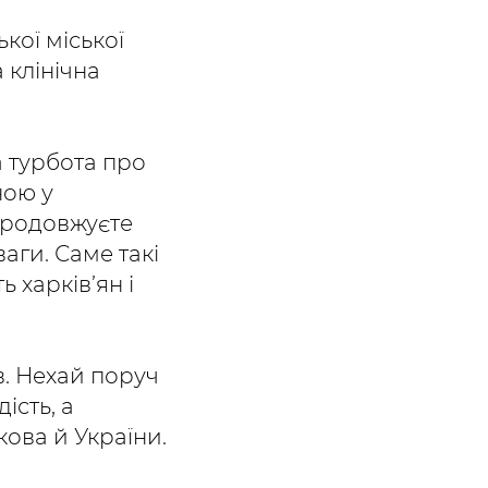
ької міської
 клінічна
а турбота про
ною у
продовжуєте
аги. Саме такі
 харків’ян і
в. Нехай поруч
ість, а
кова й України.