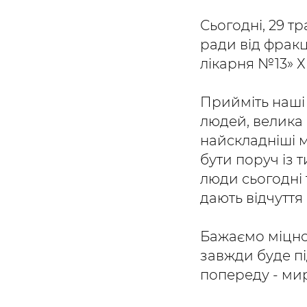
Сьогодні, 29 тр
ради від фракц
лікарня №13» 
Прийміть наші 
людей, велика 
найскладніші 
бути поруч із 
люди сьогодні 
дають відчуття 
Бажаємо міцног
завжди буде пі
попереду - мир