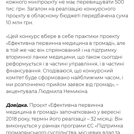
кожного мініпроєкту не має перевищувати 500
тис. грн. Загалом на реалізацію конкурсного
проєкту в обласному бюджеті передбачена сума
10 млн грн.
«Цей конкурс вбере в себе практики проекту
«Ефективна первинна медицина в громаді», але
в той же час він спрямований і на підтримку
вторинної ланки медицини, що також сьогодні
реформується і в частині управління, і в частині
фінансування. Сподіваюся, що конкурсний
комітет буде сформовано найближчим часом, і
ми розпочнемо прийом заявок від громад», –
акцентувала Людмила Немикіна.
Довідка.
Проєкт «Ефективна первинна
медицина в громаді» започатковано у вересні
2018 року, термін його реалізації – 32 місяці. Він
виконується у рамках програми ЄС «Підтримка
громадянського суспільства, місцевих влад та