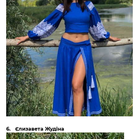
6. Єлизавета Жудіна