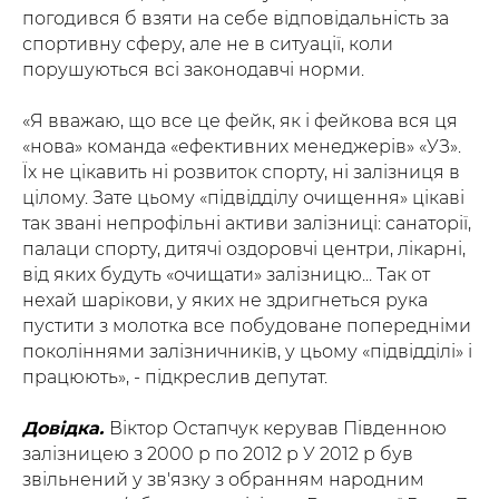
погодився б взяти на себе відповідальність за
спортивну сферу, але не в ситуації, коли
порушуються всі законодавчі норми.
«Я вважаю, що все це фейк, як і фейкова вся ця
«нова» команда «ефективних менеджерів» «УЗ».
Їх не цікавить ні розвиток спорту, ні залізниця в
цілому. Зате цьому «підвідділу очищення» цікаві
так звані непрофільні активи залізниці: санаторії,
палаци спорту, дитячі оздоровчі центри, лікарні,
від яких будуть «очищати» залізницю... Так от
нехай шарікови, у яких не здригнеться рука
пустити з молотка все побудоване попередніми
поколіннями залізничників, у цьому «підвідділі» і
працюють», - підкреслив депутат.
Довідка.
Віктор Остапчук керував Південною
залізницею з 2000 р по 2012 р У 2012 р був
звільнений у зв'язку з обранням народним