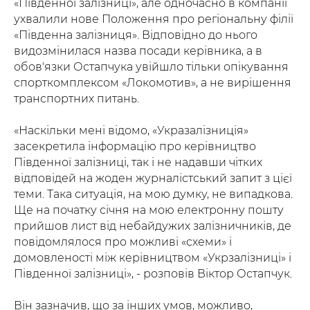
«Південної залізниці», але одночасно в компанії
ухвалили нове Положення про регіональну філії
«Південна залізниця». Відповідно до нього
видозмінилася назва посади керівника, а в
обов'язки Остапчука увійшло тільки опікування
спорткомплексом «Локомотив», а не вирішення
транспортних питань.
«Наскільки мені відомо, «Укразалізниція»
засекретила інформацію про керівництво
Південної залізниці, так і не надавши чітких
відповідей на жоден журналістський запит з цієї
теми. Така ситуація, на мою думку, не випадкова.
Ще на початку січня на мою електронну пошту
прийшов лист від небайдужих залізничників, де
повідомлялося про можливі «схеми» і
домовленості між керівництвом «Укрзалізниці» і
Південної залізниці», - розповів Віктор Остапчук.
Він зазначив, що за інших умов, можливо,