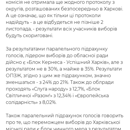
комісія не отримала ще жодного протоколу з
округів, розташованих безпосередньо в Харкові.
А це означає, що як тільки ці протоколи
надійдуть - а це відбудеться не пізніше 2
листопада, - результати всіх учасників виборів
будуть скориговані.
За результатами паралельного підрахунку
голосів, лідером виборів до обласної ради
дійсно є «Блок Кернеса - Успішний Харків», але з
результатом не в 30%, а майже в 35%. Результати
ОПЗЖ, згідно з цим же підрахунком, значно
зменшаться - з 24% до 21%. Також до облради
проходять «Слуга народу» з 12,7%, «Блок
Світличної «Разом!» з 12,34% і «Європейська
солідарність» з 8,02%.
Також паралельний підрахунок голосів говорить
про те, що переможцем виборів до Харківської
міської ради є блок чинного мера з результатом