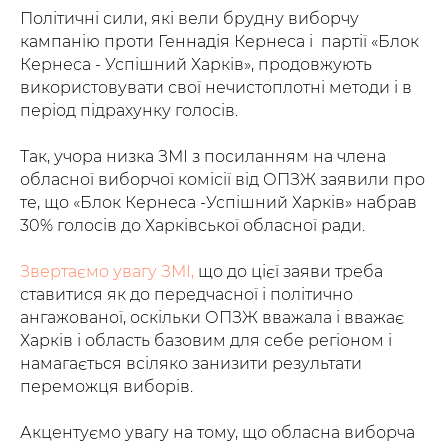
Політичні сили, які вели брудну виборчу
кампанію проти Геннадія Кернеса і партії «Блок
Кернеса - Успішний Харків», продовжують
використовувати свої нечистоплотні методи і в
період підрахунку голосів.
Так, учора низка ЗМІ з посиланням на члена
обласної виборчої комісії від ОПЗЖ заявили про
те, що «Блок Кернеса -Успішний Харків» набрав
30% голосів до Харківської обласної ради.
Звертаємо увагу ЗМІ,
що до цієї заяви треба
ставитися як до передчасної і політично
ангажованої, оскільки ОПЗЖ вважала і вважає
Харків і область базовим для себе регіоном і
намагається всіляко занизити результати
переможця виборів.
Акцентуємо увагу на тому, що обласна виборча